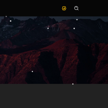
•
•
•
•
•
•
•